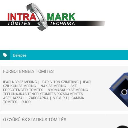
Belépés
FORGÓTENGELY TÖMÍTÉS
IPARI NBR SZIMERING
IPARI VITON SZIMERING
IPARI
SZILIKON SZIMERING
NAK SZIMERING
SKF
FORGÓTENGELY TÖMÍTÉS
NYOMÁSÁLLÓ SZIMERING
TEFLONAJKAS TENGELYTÖMÍTÉS ROZSDAMENTES
ACÉLHÁZZAL
ZÁRÓSAPKA
V-GYŰRŰ
GAMMA
TÖMÍTÉS
RUGÓ
O-GYŰRŰ ÉS STATIKUS TÖMÍTÉS