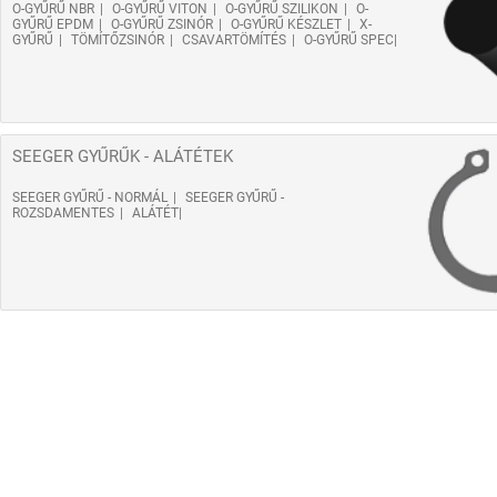
O-GYŰRŰ NBR
O-GYŰRŰ VITON
O-GYŰRŰ SZILIKON
O-
GYŰRŰ EPDM
O-GYŰRŰ ZSINÓR
O-GYŰRŰ KÉSZLET
X-
GYŰRŰ
TÖMÍTŐZSINÓR
CSAVARTÖMÍTÉS
O-GYŰRŰ SPEC
SEEGER GYŰRŰK - ALÁTÉTEK
SEEGER GYŰRŰ - NORMÁL
SEEGER GYŰRŰ -
ROZSDAMENTES
ALÁTÉT