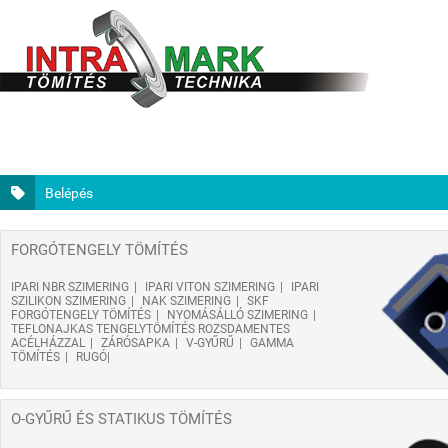
Belépés
FORGÓTENGELY TÖMÍTÉS
IPARI NBR SZIMERING
IPARI VITON SZIMERING
IPARI
SZILIKON SZIMERING
NAK SZIMERING
SKF
FORGÓTENGELY TÖMÍTÉS
NYOMÁSÁLLÓ SZIMERING
TEFLONAJKAS TENGELYTÖMÍTÉS ROZSDAMENTES
ACÉLHÁZZAL
ZÁRÓSAPKA
V-GYŰRŰ
GAMMA
TÖMÍTÉS
RUGÓ
O-GYŰRŰ ÉS STATIKUS TÖMÍTÉS