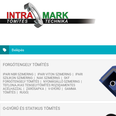
Belépés
FORGÓTENGELY TÖMÍTÉS
IPARI NBR SZIMERING
IPARI VITON SZIMERING
IPARI
SZILIKON SZIMERING
NAK SZIMERING
SKF
FORGÓTENGELY TÖMÍTÉS
NYOMÁSÁLLÓ SZIMERING
TEFLONAJKAS TENGELYTÖMÍTÉS ROZSDAMENTES
ACÉLHÁZZAL
ZÁRÓSAPKA
V-GYŰRŰ
GAMMA
TÖMÍTÉS
RUGÓ
O-GYŰRŰ ÉS STATIKUS TÖMÍTÉS