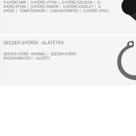
O-GYŰRŰ NBR
O-GYŰRŰ VITON
O-GYŰRŰ SZILIKON
O-
GYŰRŰ EPDM
O-GYŰRŰ ZSINÓR
O-GYŰRŰ KÉSZLET
X-
GYŰRŰ
TÖMÍTŐZSINÓR
CSAVARTÖMÍTÉS
O-GYŰRŰ SPEC
SEEGER GYŰRŰK - ALÁTÉTEK
SEEGER GYŰRŰ - NORMÁL
SEEGER GYŰRŰ -
ROZSDAMENTES
ALÁTÉT