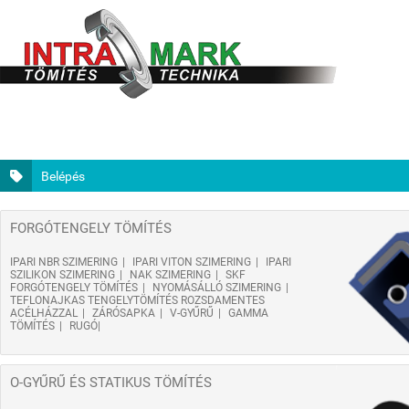
Belépés
FORGÓTENGELY TÖMÍTÉS
IPARI NBR SZIMERING
IPARI VITON SZIMERING
IPARI
SZILIKON SZIMERING
NAK SZIMERING
SKF
FORGÓTENGELY TÖMÍTÉS
NYOMÁSÁLLÓ SZIMERING
TEFLONAJKAS TENGELYTÖMÍTÉS ROZSDAMENTES
ACÉLHÁZZAL
ZÁRÓSAPKA
V-GYŰRŰ
GAMMA
TÖMÍTÉS
RUGÓ
O-GYŰRŰ ÉS STATIKUS TÖMÍTÉS