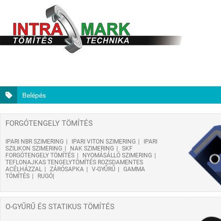
Belépés
FORGÓTENGELY TÖMÍTÉS
IPARI NBR SZIMERING
IPARI VITON SZIMERING
IPARI
SZILIKON SZIMERING
NAK SZIMERING
SKF
FORGÓTENGELY TÖMÍTÉS
NYOMÁSÁLLÓ SZIMERING
TEFLONAJKAS TENGELYTÖMÍTÉS ROZSDAMENTES
ACÉLHÁZZAL
ZÁRÓSAPKA
V-GYŰRŰ
GAMMA
TÖMÍTÉS
RUGÓ
O-GYŰRŰ ÉS STATIKUS TÖMÍTÉS