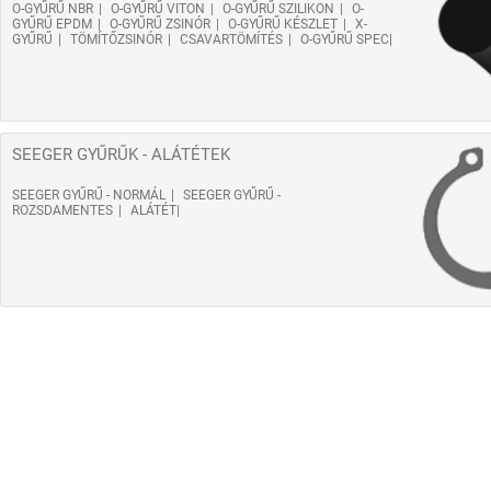
O-GYŰRŰ NBR
O-GYŰRŰ VITON
O-GYŰRŰ SZILIKON
O-
GYŰRŰ EPDM
O-GYŰRŰ ZSINÓR
O-GYŰRŰ KÉSZLET
X-
GYŰRŰ
TÖMÍTŐZSINÓR
CSAVARTÖMÍTÉS
O-GYŰRŰ SPEC
SEEGER GYŰRŰK - ALÁTÉTEK
SEEGER GYŰRŰ - NORMÁL
SEEGER GYŰRŰ -
ROZSDAMENTES
ALÁTÉT