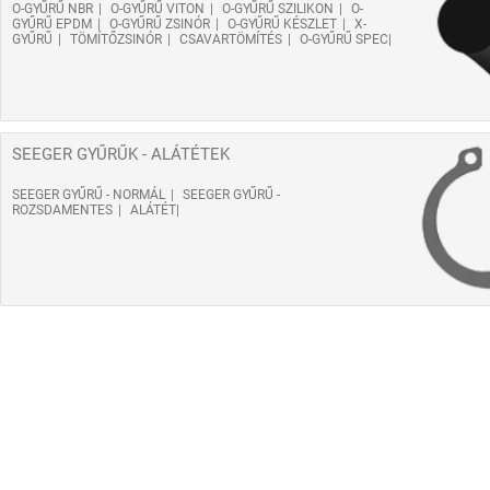
O-GYŰRŰ NBR
O-GYŰRŰ VITON
O-GYŰRŰ SZILIKON
O-
GYŰRŰ EPDM
O-GYŰRŰ ZSINÓR
O-GYŰRŰ KÉSZLET
X-
GYŰRŰ
TÖMÍTŐZSINÓR
CSAVARTÖMÍTÉS
O-GYŰRŰ SPEC
SEEGER GYŰRŰK - ALÁTÉTEK
SEEGER GYŰRŰ - NORMÁL
SEEGER GYŰRŰ -
ROZSDAMENTES
ALÁTÉT