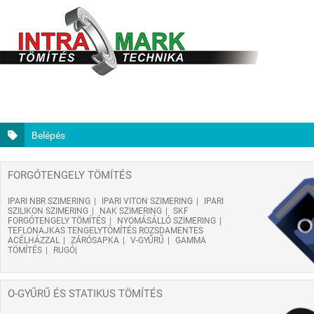
Belépés
FORGÓTENGELY TÖMÍTÉS
IPARI NBR SZIMERING
IPARI VITON SZIMERING
IPARI
SZILIKON SZIMERING
NAK SZIMERING
SKF
FORGÓTENGELY TÖMÍTÉS
NYOMÁSÁLLÓ SZIMERING
TEFLONAJKAS TENGELYTÖMÍTÉS ROZSDAMENTES
ACÉLHÁZZAL
ZÁRÓSAPKA
V-GYŰRŰ
GAMMA
TÖMÍTÉS
RUGÓ
O-GYŰRŰ ÉS STATIKUS TÖMÍTÉS