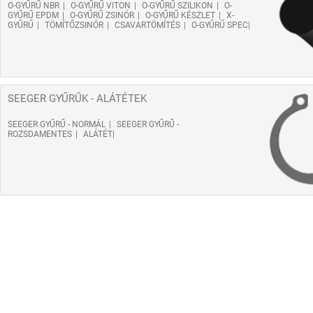
O-GYŰRŰ NBR
O-GYŰRŰ VITON
O-GYŰRŰ SZILIKON
O-
GYŰRŰ EPDM
O-GYŰRŰ ZSINÓR
O-GYŰRŰ KÉSZLET
X-
GYŰRŰ
TÖMÍTŐZSINÓR
CSAVARTÖMÍTÉS
O-GYŰRŰ SPEC
SEEGER GYŰRŰK - ALÁTÉTEK
SEEGER GYŰRŰ - NORMÁL
SEEGER GYŰRŰ -
ROZSDAMENTES
ALÁTÉT