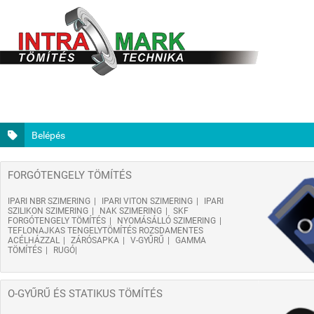
Belépés
FORGÓTENGELY TÖMÍTÉS
IPARI NBR SZIMERING
IPARI VITON SZIMERING
IPARI
SZILIKON SZIMERING
NAK SZIMERING
SKF
FORGÓTENGELY TÖMÍTÉS
NYOMÁSÁLLÓ SZIMERING
TEFLONAJKAS TENGELYTÖMÍTÉS ROZSDAMENTES
ACÉLHÁZZAL
ZÁRÓSAPKA
V-GYŰRŰ
GAMMA
TÖMÍTÉS
RUGÓ
O-GYŰRŰ ÉS STATIKUS TÖMÍTÉS