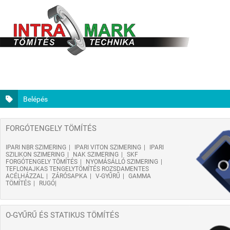
Belépés
FORGÓTENGELY TÖMÍTÉS
IPARI NBR SZIMERING
IPARI VITON SZIMERING
IPARI
SZILIKON SZIMERING
NAK SZIMERING
SKF
FORGÓTENGELY TÖMÍTÉS
NYOMÁSÁLLÓ SZIMERING
TEFLONAJKAS TENGELYTÖMÍTÉS ROZSDAMENTES
ACÉLHÁZZAL
ZÁRÓSAPKA
V-GYŰRŰ
GAMMA
TÖMÍTÉS
RUGÓ
O-GYŰRŰ ÉS STATIKUS TÖMÍTÉS