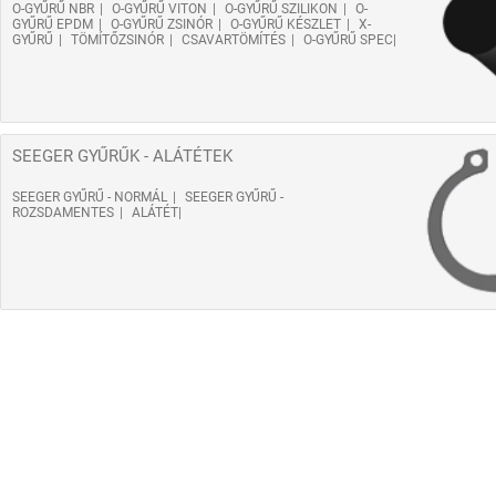
O-GYŰRŰ NBR
O-GYŰRŰ VITON
O-GYŰRŰ SZILIKON
O-
GYŰRŰ EPDM
O-GYŰRŰ ZSINÓR
O-GYŰRŰ KÉSZLET
X-
GYŰRŰ
TÖMÍTŐZSINÓR
CSAVARTÖMÍTÉS
O-GYŰRŰ SPEC
SEEGER GYŰRŰK - ALÁTÉTEK
SEEGER GYŰRŰ - NORMÁL
SEEGER GYŰRŰ -
ROZSDAMENTES
ALÁTÉT