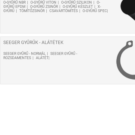
O-GYŰRŰ NBR
O-GYŰRŰ VITON
O-GYŰRŰ SZILIKON
O-
GYŰRŰ EPDM
O-GYŰRŰ ZSINÓR
O-GYŰRŰ KÉSZLET
X-
GYŰRŰ
TÖMÍTŐZSINÓR
CSAVARTÖMÍTÉS
O-GYŰRŰ SPEC
SEEGER GYŰRŰK - ALÁTÉTEK
SEEGER GYŰRŰ - NORMÁL
SEEGER GYŰRŰ -
ROZSDAMENTES
ALÁTÉT