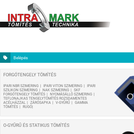
Belépés
FORGÓTENGELY TÖMÍTÉS
IPARI NBR SZIMERING
IPARI VITON SZIMERING
IPARI
SZILIKON SZIMERING
NAK SZIMERING
SKF
FORGÓTENGELY TÖMÍTÉS
NYOMÁSÁLLÓ SZIMERING
TEFLONAJKAS TENGELYTÖMÍTÉS ROZSDAMENTES
ACÉLHÁZZAL
ZÁRÓSAPKA
V-GYŰRŰ
GAMMA
TÖMÍTÉS
RUGÓ
O-GYŰRŰ ÉS STATIKUS TÖMÍTÉS