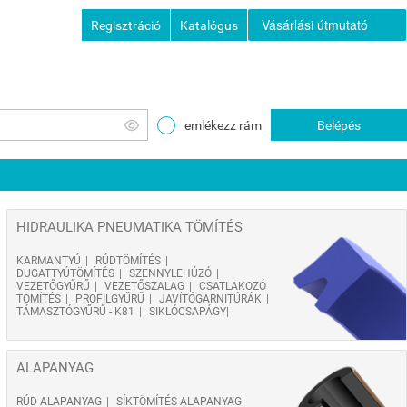
Vásárlási útmutató
Regisztráció
Katalógus
emlékezz rám
Belépés
HIDRAULIKA PNEUMATIKA TÖMÍTÉS
KARMANTYÚ
RÚDTÖMÍTÉS
DUGATTYÚTÖMÍTÉS
SZENNYLEHÚZÓ
VEZETŐGYŰRŰ
VEZETŐSZALAG
CSATLAKOZÓ
TÖMÍTÉS
PROFILGYŰRŰ
JAVÍTÓGARNITÚRÁK
TÁMASZTÓGYŰRŰ - K81
SIKLÓCSAPÁGY
ALAPANYAG
RÚD ALAPANYAG
SÍKTÖMÍTÉS ALAPANYAG