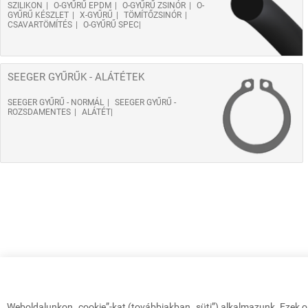
SZILIKON
O-GYŰRŰ EPDM
O-GYŰRŰ ZSINÓR
O-
GYŰRŰ KÉSZLET
X-GYŰRŰ
TÖMÍTŐZSINÓR
CSAVARTÖMÍTÉS
O-GYŰRŰ SPEC
SEEGER GYŰRŰK - ALÁTÉTEK
SEEGER GYŰRŰ - NORMÁL
SEEGER GYŰRŰ -
ROZSDAMENTES
ALÁTÉT
Weboldalunkon „cookie”-kat (továbbiakban „süti”) alkalmazunk. Ezek o