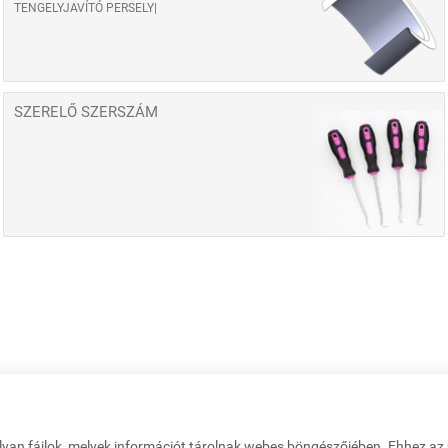
TENGELYJAVÍTÓ PERSELY
SZERELŐ SZERSZÁM
lyan fájlok, melyek információt tárolnak webes böngészőjében. Ehhez a