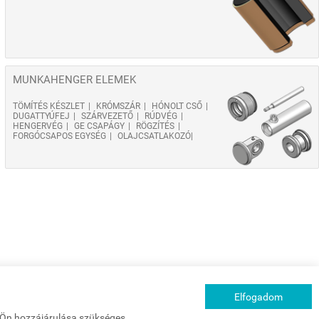
MUNKAHENGER ELEMEK
TÖMÍTÉS KÉSZLET
KRÓMSZÁR
HÓNOLT CSŐ
DUGATTYÚFEJ
SZÁRVEZETŐ
RÚDVÉG
HENGERVÉG
GE CSAPÁGY
RÖGZÍTÉS
FORGÓCSAPOS EGYSÉG
OLAJCSATLAKOZÓ
Elfogadom
z Ön hozzájárulása szükséges.