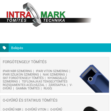
Belépés
FORGÓTENGELY TÖMÍTÉS
IPARI NBR SZIMERING
IPARI VITON SZIMERING
IPARI SZILIKON SZIMERING
NAK SZIMERING
SKF FORGÓTENGELY TÖMÍTÉS
NYOMÁSÁLLÓ
SZIMERING
TEFLONAJKAS TENGELYTÖMÍTÉS
ROZSDAMENTES ACÉLHÁZZAL
ZÁRÓSAPKA
V-
GYŰRŰ
GAMMA TÖMÍTÉS
RUGÓ
O-GYŰRŰ ÉS STATIKUS TÖMÍTÉS
O-GYŰRŰ NBR
O-GYŰRŰ VITON
O-GYŰRŰ