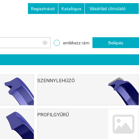
Vásárlási útmutató
Regisztráció
Katalógus
emlékezz rám
Belépés
SZENNYLEHÚZÓ
PROFILGYŰRŰ