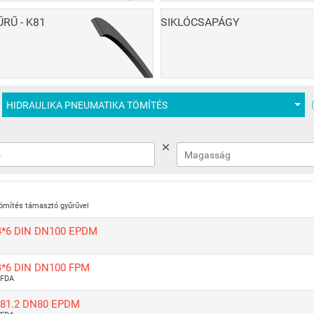
RŰ - K81
SIKLÓCSAPÁGY
HIDRAULIKA PNEUMATIKA TÖMÍTÉS
ömítés támasztó gyűrűvel
4*6 DIN DN100 EPDM
4*6 DIN DN100 FPM
 FDA
*81.2 DN80 EPDM