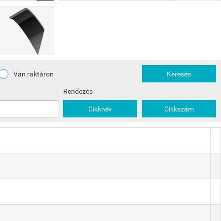
Van raktáron
Keresés
Rendezés
Cikknév
Cikkszám