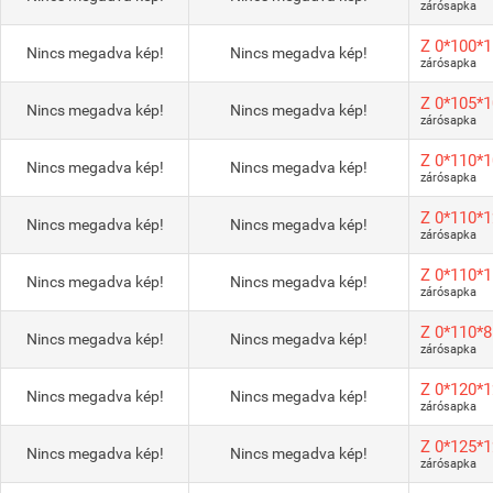
zárósapka
Z 0*100*
Nincs megadva kép!
Nincs megadva kép!
zárósapka
Z 0*105*
Nincs megadva kép!
Nincs megadva kép!
zárósapka
Z 0*110*
Nincs megadva kép!
Nincs megadva kép!
zárósapka
Z 0*110*
Nincs megadva kép!
Nincs megadva kép!
zárósapka
Z 0*110*
Nincs megadva kép!
Nincs megadva kép!
zárósapka
Z 0*110*
Nincs megadva kép!
Nincs megadva kép!
zárósapka
Z 0*120*
Nincs megadva kép!
Nincs megadva kép!
zárósapka
Z 0*125*
Nincs megadva kép!
Nincs megadva kép!
zárósapka