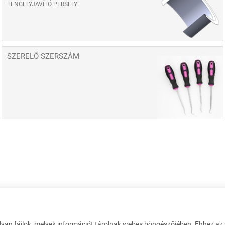
TENGELYJAVÍTÓ PERSELY
SZERELŐ SZERSZÁM
lyan fájlok, melyek információt tárolnak webes böngészőjében. Ehhez a