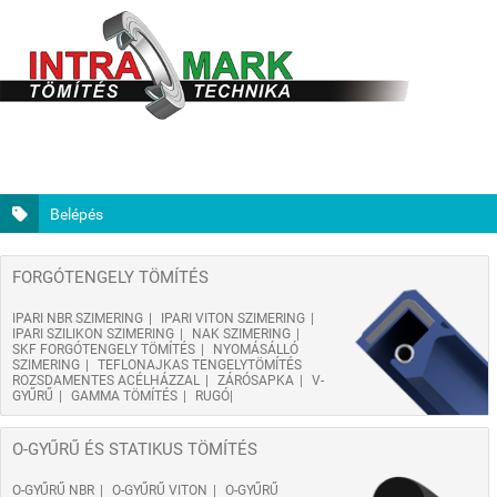
Belépés
FORGÓTENGELY TÖMÍTÉS
IPARI NBR SZIMERING
IPARI VITON SZIMERING
IPARI SZILIKON SZIMERING
NAK SZIMERING
SKF FORGÓTENGELY TÖMÍTÉS
NYOMÁSÁLLÓ
SZIMERING
TEFLONAJKAS TENGELYTÖMÍTÉS
ROZSDAMENTES ACÉLHÁZZAL
ZÁRÓSAPKA
V-
GYŰRŰ
GAMMA TÖMÍTÉS
RUGÓ
O-GYŰRŰ ÉS STATIKUS TÖMÍTÉS
O-GYŰRŰ NBR
O-GYŰRŰ VITON
O-GYŰRŰ