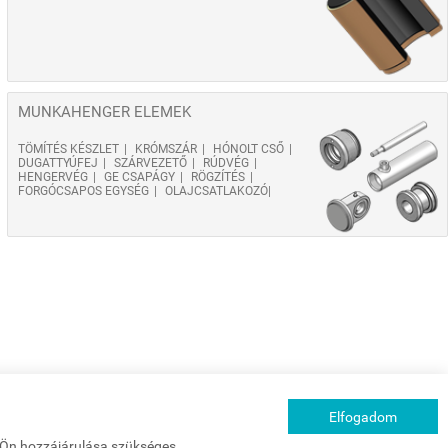
MUNKAHENGER ELEMEK
TÖMÍTÉS KÉSZLET
KRÓMSZÁR
HÓNOLT CSŐ
DUGATTYÚFEJ
SZÁRVEZETŐ
RÚDVÉG
HENGERVÉG
GE CSAPÁGY
RÖGZÍTÉS
FORGÓCSAPOS EGYSÉG
OLAJCSATLAKOZÓ
Elfogadom
z Ön hozzájárulása szükséges.