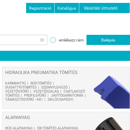
Vásárlási útmutató
Regisztráció
Katalógus
emlékezz rám
Belépés
HIDRAULIKA PNEUMATIKA TÖMÍTÉS
KARMANTYÚ
RÚDTÖMÍTÉS
DUGATTYÚTÖMÍTÉS
SZENNYLEHÚZÓ
VEZETŐGYŰRŰ
VEZETŐSZALAG
CSATLAKOZÓ
TÖMÍTÉS
PROFILGYŰRŰ
JAVÍTÓGARNITÚRÁK
TÁMASZTÓGYŰRŰ - K81
SIKLÓCSAPÁGY
ALAPANYAG
RÚD ALAPANYAG
SÍKTÖMÍTÉS ALAPANYAG