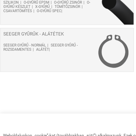
SZILIKON
O-GYŰRŰ EPDM
O-GYŰRŰ ZSINÓR
O-
GYŰRŰ KÉSZLET
X-GYŰRŰ
TÖMÍTŐZSINÓR
CSAVARTÖMÍTÉS
O-GYŰRŰ SPEC
SEEGER GYŰRŰK - ALÁTÉTEK
SEEGER GYŰRŰ - NORMÁL
SEEGER GYŰRŰ -
ROZSDAMENTES
ALÁTÉT
Weboldalunkon „cookie”-kat (továbbiakban „süti”) alkalmazunk. Ezek o