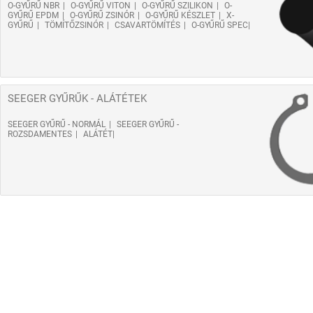
O-GYŰRŰ NBR
O-GYŰRŰ VITON
O-GYŰRŰ SZILIKON
O-
GYŰRŰ EPDM
O-GYŰRŰ ZSINÓR
O-GYŰRŰ KÉSZLET
X-
GYŰRŰ
TÖMÍTŐZSINÓR
CSAVARTÖMÍTÉS
O-GYŰRŰ SPEC
SEEGER GYŰRŰK - ALÁTÉTEK
SEEGER GYŰRŰ - NORMÁL
SEEGER GYŰRŰ -
ROZSDAMENTES
ALÁTÉT