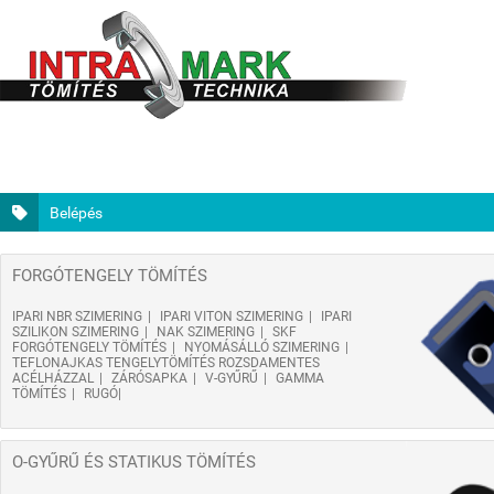
Belépés
FORGÓTENGELY TÖMÍTÉS
IPARI NBR SZIMERING
IPARI VITON SZIMERING
IPARI
SZILIKON SZIMERING
NAK SZIMERING
SKF
FORGÓTENGELY TÖMÍTÉS
NYOMÁSÁLLÓ SZIMERING
TEFLONAJKAS TENGELYTÖMÍTÉS ROZSDAMENTES
ACÉLHÁZZAL
ZÁRÓSAPKA
V-GYŰRŰ
GAMMA
TÖMÍTÉS
RUGÓ
O-GYŰRŰ ÉS STATIKUS TÖMÍTÉS