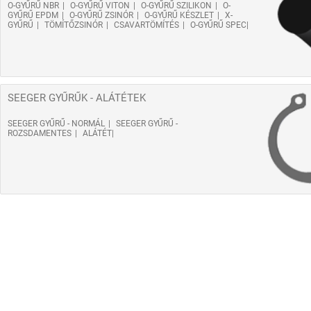
O-GYŰRŰ NBR
O-GYŰRŰ VITON
O-GYŰRŰ SZILIKON
O-
GYŰRŰ EPDM
O-GYŰRŰ ZSINÓR
O-GYŰRŰ KÉSZLET
X-
GYŰRŰ
TÖMÍTŐZSINÓR
CSAVARTÖMÍTÉS
O-GYŰRŰ SPEC
SEEGER GYŰRŰK - ALÁTÉTEK
SEEGER GYŰRŰ - NORMÁL
SEEGER GYŰRŰ -
ROZSDAMENTES
ALÁTÉT