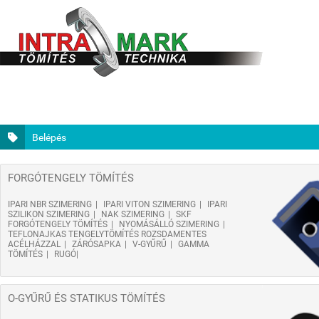
Belépés
FORGÓTENGELY TÖMÍTÉS
IPARI NBR SZIMERING
IPARI VITON SZIMERING
IPARI
SZILIKON SZIMERING
NAK SZIMERING
SKF
FORGÓTENGELY TÖMÍTÉS
NYOMÁSÁLLÓ SZIMERING
TEFLONAJKAS TENGELYTÖMÍTÉS ROZSDAMENTES
ACÉLHÁZZAL
ZÁRÓSAPKA
V-GYŰRŰ
GAMMA
TÖMÍTÉS
RUGÓ
O-GYŰRŰ ÉS STATIKUS TÖMÍTÉS