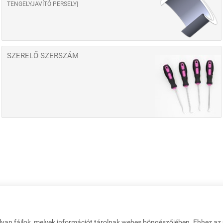
TENGELYJAVÍTÓ PERSELY
SZERELŐ SZERSZÁM
lyan fájlok, melyek információt tárolnak webes böngészőjében. Ehhez a