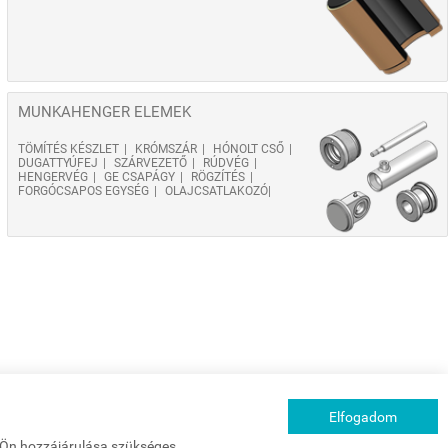
MUNKAHENGER ELEMEK
TÖMÍTÉS KÉSZLET
KRÓMSZÁR
HÓNOLT CSŐ
DUGATTYÚFEJ
SZÁRVEZETŐ
RÚDVÉG
HENGERVÉG
GE CSAPÁGY
RÖGZÍTÉS
FORGÓCSAPOS EGYSÉG
OLAJCSATLAKOZÓ
Elfogadom
z Ön hozzájárulása szükséges.