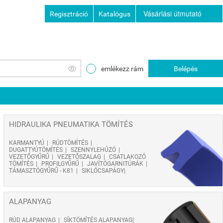
Vásárlási útmutató
Regisztráció
Katalógus
emlékezz rám
Belépés
HIDRAULIKA PNEUMATIKA TÖMÍTÉS
KARMANTYÚ
RÚDTÖMÍTÉS
DUGATTYÚTÖMÍTÉS
SZENNYLEHÚZÓ
VEZETŐGYŰRŰ
VEZETŐSZALAG
CSATLAKOZÓ
TÖMÍTÉS
PROFILGYŰRŰ
JAVÍTÓGARNITÚRÁK
TÁMASZTÓGYŰRŰ - K81
SIKLÓCSAPÁGY
ALAPANYAG
RÚD ALAPANYAG
SÍKTÖMÍTÉS ALAPANYAG