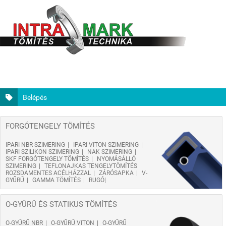
Belépés
FORGÓTENGELY TÖMÍTÉS
IPARI NBR SZIMERING
IPARI VITON SZIMERING
IPARI SZILIKON SZIMERING
NAK SZIMERING
SKF FORGÓTENGELY TÖMÍTÉS
NYOMÁSÁLLÓ
SZIMERING
TEFLONAJKAS TENGELYTÖMÍTÉS
ROZSDAMENTES ACÉLHÁZZAL
ZÁRÓSAPKA
V-
GYŰRŰ
GAMMA TÖMÍTÉS
RUGÓ
O-GYŰRŰ ÉS STATIKUS TÖMÍTÉS
O-GYŰRŰ NBR
O-GYŰRŰ VITON
O-GYŰRŰ