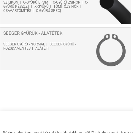
SZILIKON
O-GYŰRŰ EPDM
O-GYŰRŰ ZSINÓR
O-
GYŰRŰ KÉSZLET
X-GYŰRŰ
TÖMÍTŐZSINÓR
CSAVARTÖMÍTÉS
O-GYŰRŰ SPEC
SEEGER GYŰRŰK - ALÁTÉTEK
SEEGER GYŰRŰ - NORMÁL
SEEGER GYŰRŰ -
ROZSDAMENTES
ALÁTÉT
Weboldalunkon „cookie”-kat (továbbiakban „süti”) alkalmazunk. Ezek o