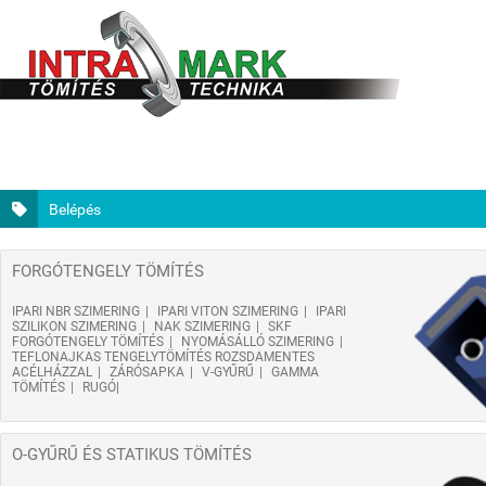
Belépés
FORGÓTENGELY TÖMÍTÉS
IPARI NBR SZIMERING
IPARI VITON SZIMERING
IPARI
SZILIKON SZIMERING
NAK SZIMERING
SKF
FORGÓTENGELY TÖMÍTÉS
NYOMÁSÁLLÓ SZIMERING
TEFLONAJKAS TENGELYTÖMÍTÉS ROZSDAMENTES
ACÉLHÁZZAL
ZÁRÓSAPKA
V-GYŰRŰ
GAMMA
TÖMÍTÉS
RUGÓ
O-GYŰRŰ ÉS STATIKUS TÖMÍTÉS