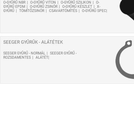
O-GYŰRŰ NBR
O-GYŰRŰ VITON
O-GYŰRŰ SZILIKON
O-
GYŰRŰ EPDM
O-GYŰRŰ ZSINÓR
O-GYŰRŰ KÉSZLET
X-
GYŰRŰ
TÖMÍTŐZSINÓR
CSAVARTÖMÍTÉS
O-GYŰRŰ SPEC
SEEGER GYŰRŰK - ALÁTÉTEK
SEEGER GYŰRŰ - NORMÁL
SEEGER GYŰRŰ -
ROZSDAMENTES
ALÁTÉT