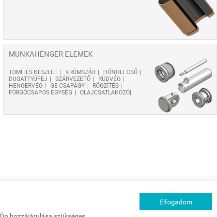
MUNKAHENGER ELEMEK
TÖMÍTÉS KÉSZLET
KRÓMSZÁR
HÓNOLT CSŐ
DUGATTYÚFEJ
SZÁRVEZETŐ
RÚDVÉG
HENGERVÉG
GE CSAPÁGY
RÖGZÍTÉS
FORGÓCSAPOS EGYSÉG
OLAJCSATLAKOZÓ
Elfogadom
z Ön hozzájárulása szükséges.