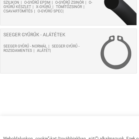
SZILIKON
O-GYŰRŰ EPDM
O-GYŰRŰ ZSINÓR
O-
GYŰRŰ KÉSZLET
X-GYŰRŰ
TÖMÍTŐZSINÓR
CSAVARTÖMÍTÉS
O-GYŰRŰ SPEC
SEEGER GYŰRŰK - ALÁTÉTEK
SEEGER GYŰRŰ - NORMÁL
SEEGER GYŰRŰ -
ROZSDAMENTES
ALÁTÉT
Weboldalunkon „cookie”-kat (továbbiakban „süti”) alkalmazunk. Ezek o