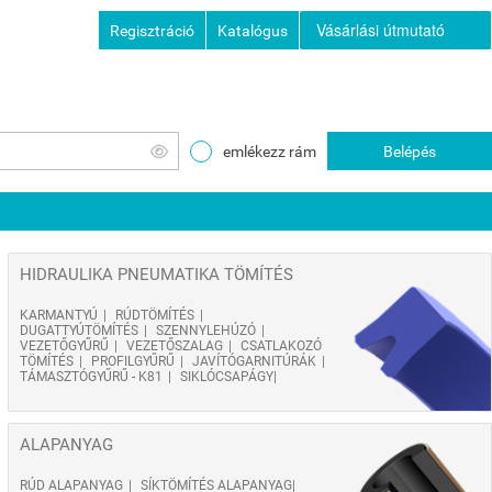
Vásárlási útmutató
Regisztráció
Katalógus
emlékezz rám
Belépés
HIDRAULIKA PNEUMATIKA TÖMÍTÉS
KARMANTYÚ
RÚDTÖMÍTÉS
DUGATTYÚTÖMÍTÉS
SZENNYLEHÚZÓ
VEZETŐGYŰRŰ
VEZETŐSZALAG
CSATLAKOZÓ
TÖMÍTÉS
PROFILGYŰRŰ
JAVÍTÓGARNITÚRÁK
TÁMASZTÓGYŰRŰ - K81
SIKLÓCSAPÁGY
ALAPANYAG
RÚD ALAPANYAG
SÍKTÖMÍTÉS ALAPANYAG