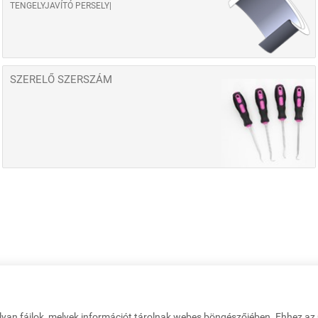
TENGELYJAVÍTÓ PERSELY
SZERELŐ SZERSZÁM
lyan fájlok, melyek információt tárolnak webes böngészőjében. Ehhez a