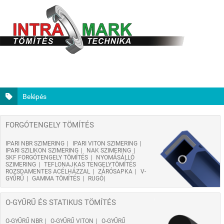
Belépés
FORGÓTENGELY TÖMÍTÉS
IPARI NBR SZIMERING
IPARI VITON SZIMERING
IPARI SZILIKON SZIMERING
NAK SZIMERING
SKF FORGÓTENGELY TÖMÍTÉS
NYOMÁSÁLLÓ
SZIMERING
TEFLONAJKAS TENGELYTÖMÍTÉS
ROZSDAMENTES ACÉLHÁZZAL
ZÁRÓSAPKA
V-
GYŰRŰ
GAMMA TÖMÍTÉS
RUGÓ
O-GYŰRŰ ÉS STATIKUS TÖMÍTÉS
O-GYŰRŰ NBR
O-GYŰRŰ VITON
O-GYŰRŰ