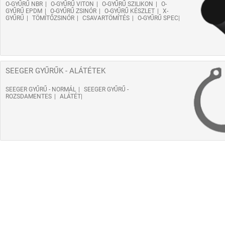
O-GYŰRŰ NBR
O-GYŰRŰ VITON
O-GYŰRŰ SZILIKON
O-
GYŰRŰ EPDM
O-GYŰRŰ ZSINÓR
O-GYŰRŰ KÉSZLET
X-
GYŰRŰ
TÖMÍTŐZSINÓR
CSAVARTÖMÍTÉS
O-GYŰRŰ SPEC
SEEGER GYŰRŰK - ALÁTÉTEK
SEEGER GYŰRŰ - NORMÁL
SEEGER GYŰRŰ -
ROZSDAMENTES
ALÁTÉT