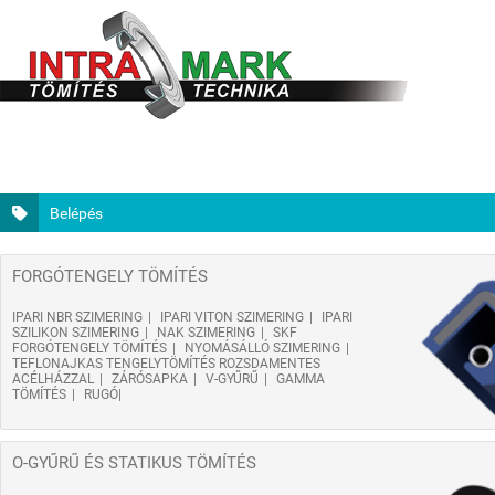
Belépés
FORGÓTENGELY TÖMÍTÉS
IPARI NBR SZIMERING
IPARI VITON SZIMERING
IPARI
SZILIKON SZIMERING
NAK SZIMERING
SKF
FORGÓTENGELY TÖMÍTÉS
NYOMÁSÁLLÓ SZIMERING
TEFLONAJKAS TENGELYTÖMÍTÉS ROZSDAMENTES
ACÉLHÁZZAL
ZÁRÓSAPKA
V-GYŰRŰ
GAMMA
TÖMÍTÉS
RUGÓ
O-GYŰRŰ ÉS STATIKUS TÖMÍTÉS