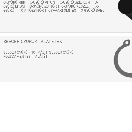
O-GYŰRŰ NBR
O-GYŰRŰ VITON
O-GYŰRŰ SZILIKON
O-
GYŰRŰ EPDM
O-GYŰRŰ ZSINÓR
O-GYŰRŰ KÉSZLET
X-
GYŰRŰ
TÖMÍTŐZSINÓR
CSAVARTÖMÍTÉS
O-GYŰRŰ SPEC
SEEGER GYŰRŰK - ALÁTÉTEK
SEEGER GYŰRŰ - NORMÁL
SEEGER GYŰRŰ -
ROZSDAMENTES
ALÁTÉT