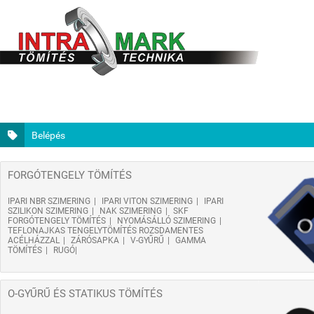
Belépés
FORGÓTENGELY TÖMÍTÉS
IPARI NBR SZIMERING
IPARI VITON SZIMERING
IPARI
SZILIKON SZIMERING
NAK SZIMERING
SKF
FORGÓTENGELY TÖMÍTÉS
NYOMÁSÁLLÓ SZIMERING
TEFLONAJKAS TENGELYTÖMÍTÉS ROZSDAMENTES
ACÉLHÁZZAL
ZÁRÓSAPKA
V-GYŰRŰ
GAMMA
TÖMÍTÉS
RUGÓ
O-GYŰRŰ ÉS STATIKUS TÖMÍTÉS