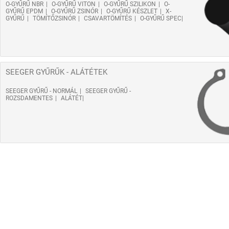
O-GYŰRŰ NBR
O-GYŰRŰ VITON
O-GYŰRŰ SZILIKON
O-
GYŰRŰ EPDM
O-GYŰRŰ ZSINÓR
O-GYŰRŰ KÉSZLET
X-
GYŰRŰ
TÖMÍTŐZSINÓR
CSAVARTÖMÍTÉS
O-GYŰRŰ SPEC
SEEGER GYŰRŰK - ALÁTÉTEK
SEEGER GYŰRŰ - NORMÁL
SEEGER GYŰRŰ -
ROZSDAMENTES
ALÁTÉT