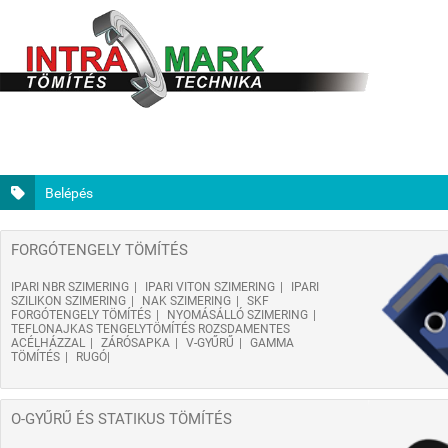
Belépés
FORGÓTENGELY TÖMÍTÉS
IPARI NBR SZIMERING
IPARI VITON SZIMERING
IPARI
SZILIKON SZIMERING
NAK SZIMERING
SKF
FORGÓTENGELY TÖMÍTÉS
NYOMÁSÁLLÓ SZIMERING
TEFLONAJKAS TENGELYTÖMÍTÉS ROZSDAMENTES
ACÉLHÁZZAL
ZÁRÓSAPKA
V-GYŰRŰ
GAMMA
TÖMÍTÉS
RUGÓ
O-GYŰRŰ ÉS STATIKUS TÖMÍTÉS