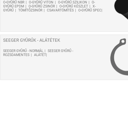
O-GYŰRŰ NBR
O-GYŰRŰ VITON
O-GYŰRŰ SZILIKON
O-
GYŰRŰ EPDM
O-GYŰRŰ ZSINÓR
O-GYŰRŰ KÉSZLET
X-
GYŰRŰ
TÖMÍTŐZSINÓR
CSAVARTÖMÍTÉS
O-GYŰRŰ SPEC
SEEGER GYŰRŰK - ALÁTÉTEK
SEEGER GYŰRŰ - NORMÁL
SEEGER GYŰRŰ -
ROZSDAMENTES
ALÁTÉT