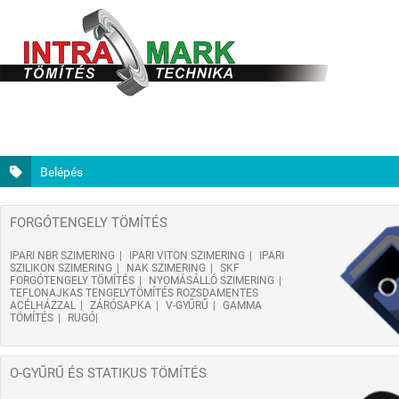
Belépés
FORGÓTENGELY TÖMÍTÉS
IPARI NBR SZIMERING
IPARI VITON SZIMERING
IPARI
SZILIKON SZIMERING
NAK SZIMERING
SKF
FORGÓTENGELY TÖMÍTÉS
NYOMÁSÁLLÓ SZIMERING
TEFLONAJKAS TENGELYTÖMÍTÉS ROZSDAMENTES
ACÉLHÁZZAL
ZÁRÓSAPKA
V-GYŰRŰ
GAMMA
TÖMÍTÉS
RUGÓ
O-GYŰRŰ ÉS STATIKUS TÖMÍTÉS