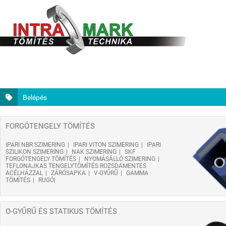
Belépés
FORGÓTENGELY TÖMÍTÉS
IPARI NBR SZIMERING
IPARI VITON SZIMERING
IPARI
SZILIKON SZIMERING
NAK SZIMERING
SKF
FORGÓTENGELY TÖMÍTÉS
NYOMÁSÁLLÓ SZIMERING
TEFLONAJKAS TENGELYTÖMÍTÉS ROZSDAMENTES
ACÉLHÁZZAL
ZÁRÓSAPKA
V-GYŰRŰ
GAMMA
TÖMÍTÉS
RUGÓ
O-GYŰRŰ ÉS STATIKUS TÖMÍTÉS