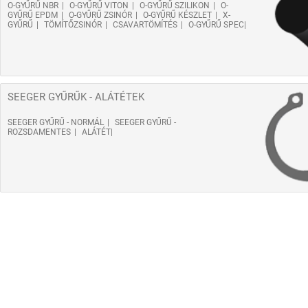
O-GYŰRŰ NBR
O-GYŰRŰ VITON
O-GYŰRŰ SZILIKON
O-
GYŰRŰ EPDM
O-GYŰRŰ ZSINÓR
O-GYŰRŰ KÉSZLET
X-
GYŰRŰ
TÖMÍTŐZSINÓR
CSAVARTÖMÍTÉS
O-GYŰRŰ SPEC
SEEGER GYŰRŰK - ALÁTÉTEK
SEEGER GYŰRŰ - NORMÁL
SEEGER GYŰRŰ -
ROZSDAMENTES
ALÁTÉT