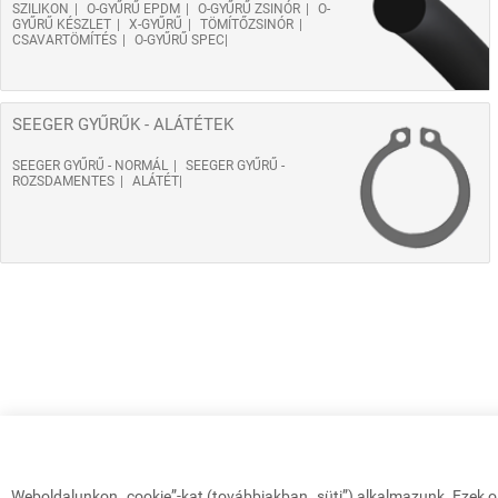
SZILIKON
O-GYŰRŰ EPDM
O-GYŰRŰ ZSINÓR
O-
GYŰRŰ KÉSZLET
X-GYŰRŰ
TÖMÍTŐZSINÓR
CSAVARTÖMÍTÉS
O-GYŰRŰ SPEC
SEEGER GYŰRŰK - ALÁTÉTEK
SEEGER GYŰRŰ - NORMÁL
SEEGER GYŰRŰ -
ROZSDAMENTES
ALÁTÉT
Weboldalunkon „cookie”-kat (továbbiakban „süti”) alkalmazunk. Ezek o