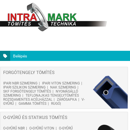
Belépés
FORGÓTENGELY TÖMÍTÉS
IPARI NBR SZIMERING
IPARI VITON SZIMERING
IPARI SZILIKON SZIMERING
NAK SZIMERING
SKF FORGÓTENGELY TÖMÍTÉS
NYOMÁSÁLLÓ
SZIMERING
TEFLONAJKAS TENGELYTÖMÍTÉS
ROZSDAMENTES ACÉLHÁZZAL
ZÁRÓSAPKA
V-
GYŰRŰ
GAMMA TÖMÍTÉS
RUGÓ
O-GYŰRŰ ÉS STATIKUS TÖMÍTÉS
O-GYŰRŰ NBR
O-GYŰRŰ VITON
O-GYŰRŰ