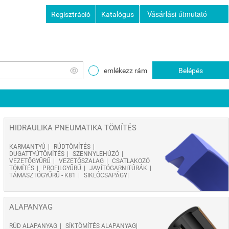
Vásárlási útmutató
Regisztráció
Katalógus
emlékezz rám
Belépés
HIDRAULIKA PNEUMATIKA TÖMÍTÉS
KARMANTYÚ
RÚDTÖMÍTÉS
DUGATTYÚTÖMÍTÉS
SZENNYLEHÚZÓ
VEZETŐGYŰRŰ
VEZETŐSZALAG
CSATLAKOZÓ
TÖMÍTÉS
PROFILGYŰRŰ
JAVÍTÓGARNITÚRÁK
TÁMASZTÓGYŰRŰ - K81
SIKLÓCSAPÁGY
ALAPANYAG
RÚD ALAPANYAG
SÍKTÖMÍTÉS ALAPANYAG