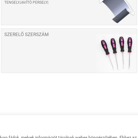
TENGELYJAVÍTÓ PERSELY
SZERELŐ SZERSZÁM
lyan fájlok, melyek információt tárolnak webes böngészőjében. Ehhez a