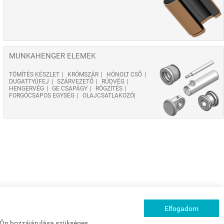
MUNKAHENGER ELEMEK
TÖMÍTÉS KÉSZLET
KRÓMSZÁR
HÓNOLT CSŐ
DUGATTYÚFEJ
SZÁRVEZETŐ
RÚDVÉG
HENGERVÉG
GE CSAPÁGY
RÖGZÍTÉS
FORGÓCSAPOS EGYSÉG
OLAJCSATLAKOZÓ
Elfogadom
z Ön hozzájárulása szükséges.