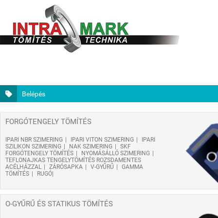
Belépés
FORGÓTENGELY TÖMÍTÉS
IPARI NBR SZIMERING
IPARI VITON SZIMERING
IPARI
SZILIKON SZIMERING
NAK SZIMERING
SKF
FORGÓTENGELY TÖMÍTÉS
NYOMÁSÁLLÓ SZIMERING
TEFLONAJKAS TENGELYTÖMÍTÉS ROZSDAMENTES
ACÉLHÁZZAL
ZÁRÓSAPKA
V-GYŰRŰ
GAMMA
TÖMÍTÉS
RUGÓ
O-GYŰRŰ ÉS STATIKUS TÖMÍTÉS