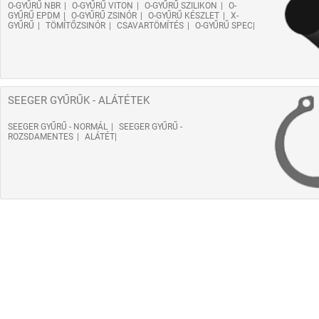
O-GYŰRŰ NBR
O-GYŰRŰ VITON
O-GYŰRŰ SZILIKON
O-
GYŰRŰ EPDM
O-GYŰRŰ ZSINÓR
O-GYŰRŰ KÉSZLET
X-
GYŰRŰ
TÖMÍTŐZSINÓR
CSAVARTÖMÍTÉS
O-GYŰRŰ SPEC
SEEGER GYŰRŰK - ALÁTÉTEK
SEEGER GYŰRŰ - NORMÁL
SEEGER GYŰRŰ -
ROZSDAMENTES
ALÁTÉT