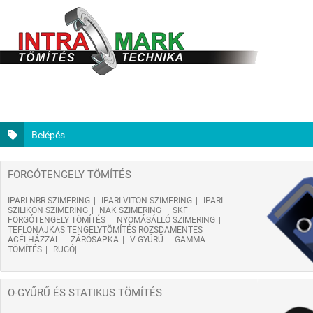
Belépés
FORGÓTENGELY TÖMÍTÉS
IPARI NBR SZIMERING
IPARI VITON SZIMERING
IPARI
SZILIKON SZIMERING
NAK SZIMERING
SKF
FORGÓTENGELY TÖMÍTÉS
NYOMÁSÁLLÓ SZIMERING
TEFLONAJKAS TENGELYTÖMÍTÉS ROZSDAMENTES
ACÉLHÁZZAL
ZÁRÓSAPKA
V-GYŰRŰ
GAMMA
TÖMÍTÉS
RUGÓ
O-GYŰRŰ ÉS STATIKUS TÖMÍTÉS