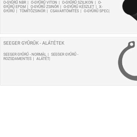
O-GYŰRŰ NBR
O-GYŰRŰ VITON
O-GYŰRŰ SZILIKON
O-
GYŰRŰ EPDM
O-GYŰRŰ ZSINÓR
O-GYŰRŰ KÉSZLET
X-
GYŰRŰ
TÖMÍTŐZSINÓR
CSAVARTÖMÍTÉS
O-GYŰRŰ SPEC
SEEGER GYŰRŰK - ALÁTÉTEK
SEEGER GYŰRŰ - NORMÁL
SEEGER GYŰRŰ -
ROZSDAMENTES
ALÁTÉT