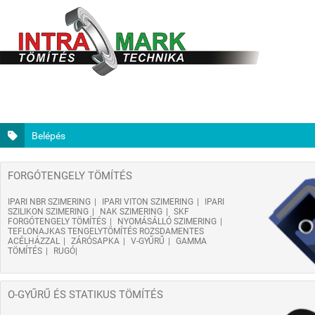
Belépés
FORGÓTENGELY TÖMÍTÉS
IPARI NBR SZIMERING
IPARI VITON SZIMERING
IPARI
SZILIKON SZIMERING
NAK SZIMERING
SKF
FORGÓTENGELY TÖMÍTÉS
NYOMÁSÁLLÓ SZIMERING
TEFLONAJKAS TENGELYTÖMÍTÉS ROZSDAMENTES
ACÉLHÁZZAL
ZÁRÓSAPKA
V-GYŰRŰ
GAMMA
TÖMÍTÉS
RUGÓ
O-GYŰRŰ ÉS STATIKUS TÖMÍTÉS