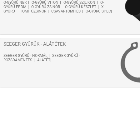
O-GYŰRŰ NBR
O-GYŰRŰ VITON
O-GYŰRŰ SZILIKON
O-
GYŰRŰ EPDM
O-GYŰRŰ ZSINÓR
O-GYŰRŰ KÉSZLET
X-
GYŰRŰ
TÖMÍTŐZSINÓR
CSAVARTÖMÍTÉS
O-GYŰRŰ SPEC
SEEGER GYŰRŰK - ALÁTÉTEK
SEEGER GYŰRŰ - NORMÁL
SEEGER GYŰRŰ -
ROZSDAMENTES
ALÁTÉT