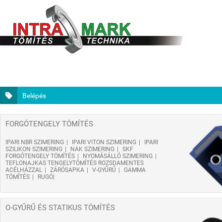
Belépés
FORGÓTENGELY TÖMÍTÉS
IPARI NBR SZIMERING
IPARI VITON SZIMERING
IPARI
SZILIKON SZIMERING
NAK SZIMERING
SKF
FORGÓTENGELY TÖMÍTÉS
NYOMÁSÁLLÓ SZIMERING
TEFLONAJKAS TENGELYTÖMÍTÉS ROZSDAMENTES
ACÉLHÁZZAL
ZÁRÓSAPKA
V-GYŰRŰ
GAMMA
TÖMÍTÉS
RUGÓ
O-GYŰRŰ ÉS STATIKUS TÖMÍTÉS