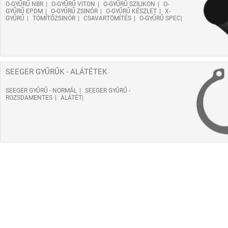
O-GYŰRŰ NBR
O-GYŰRŰ VITON
O-GYŰRŰ SZILIKON
O-
GYŰRŰ EPDM
O-GYŰRŰ ZSINÓR
O-GYŰRŰ KÉSZLET
X-
GYŰRŰ
TÖMÍTŐZSINÓR
CSAVARTÖMÍTÉS
O-GYŰRŰ SPEC
SEEGER GYŰRŰK - ALÁTÉTEK
SEEGER GYŰRŰ - NORMÁL
SEEGER GYŰRŰ -
ROZSDAMENTES
ALÁTÉT