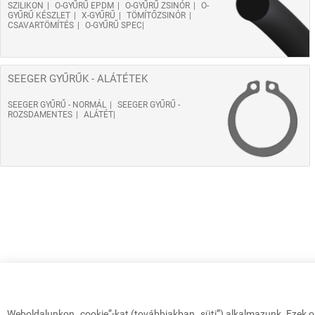
SZILIKON
O-GYŰRŰ EPDM
O-GYŰRŰ ZSINÓR
O-
GYŰRŰ KÉSZLET
X-GYŰRŰ
TÖMÍTŐZSINÓR
CSAVARTÖMÍTÉS
O-GYŰRŰ SPEC
SEEGER GYŰRŰK - ALÁTÉTEK
SEEGER GYŰRŰ - NORMÁL
SEEGER GYŰRŰ -
ROZSDAMENTES
ALÁTÉT
Weboldalunkon „cookie”-kat (továbbiakban „süti”) alkalmazunk. Ezek o