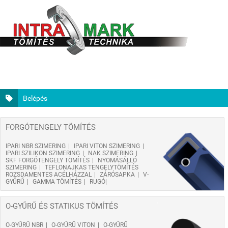
Belépés
FORGÓTENGELY TÖMÍTÉS
IPARI NBR SZIMERING
IPARI VITON SZIMERING
IPARI SZILIKON SZIMERING
NAK SZIMERING
SKF FORGÓTENGELY TÖMÍTÉS
NYOMÁSÁLLÓ
SZIMERING
TEFLONAJKAS TENGELYTÖMÍTÉS
ROZSDAMENTES ACÉLHÁZZAL
ZÁRÓSAPKA
V-
GYŰRŰ
GAMMA TÖMÍTÉS
RUGÓ
O-GYŰRŰ ÉS STATIKUS TÖMÍTÉS
O-GYŰRŰ NBR
O-GYŰRŰ VITON
O-GYŰRŰ