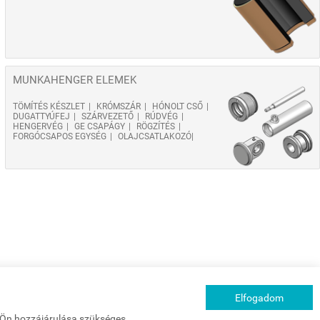
MUNKAHENGER ELEMEK
TÖMÍTÉS KÉSZLET
KRÓMSZÁR
HÓNOLT CSŐ
DUGATTYÚFEJ
SZÁRVEZETŐ
RÚDVÉG
HENGERVÉG
GE CSAPÁGY
RÖGZÍTÉS
FORGÓCSAPOS EGYSÉG
OLAJCSATLAKOZÓ
Elfogadom
z Ön hozzájárulása szükséges.