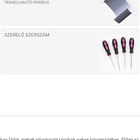
TENGELYJAVÍTÓ PERSELY
SZERELŐ SZERSZÁM
lyan fájlok, melyek információt tárolnak webes böngészőjében. Ehhez a