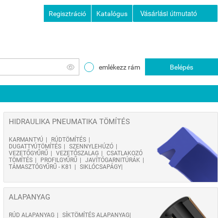
Vásárlási útmutató
Regisztráció
Katalógus
emlékezz rám
Belépés
HIDRAULIKA PNEUMATIKA TÖMÍTÉS
KARMANTYÚ
RÚDTÖMÍTÉS
DUGATTYÚTÖMÍTÉS
SZENNYLEHÚZÓ
VEZETŐGYŰRŰ
VEZETŐSZALAG
CSATLAKOZÓ
TÖMÍTÉS
PROFILGYŰRŰ
JAVÍTÓGARNITÚRÁK
TÁMASZTÓGYŰRŰ - K81
SIKLÓCSAPÁGY
ALAPANYAG
RÚD ALAPANYAG
SÍKTÖMÍTÉS ALAPANYAG