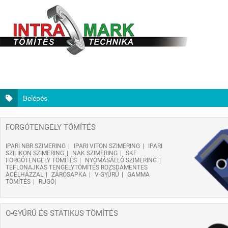
Belépés
FORGÓTENGELY TÖMÍTÉS
IPARI NBR SZIMERING
IPARI VITON SZIMERING
IPARI
SZILIKON SZIMERING
NAK SZIMERING
SKF
FORGÓTENGELY TÖMÍTÉS
NYOMÁSÁLLÓ SZIMERING
TEFLONAJKAS TENGELYTÖMÍTÉS ROZSDAMENTES
ACÉLHÁZZAL
ZÁRÓSAPKA
V-GYŰRŰ
GAMMA
TÖMÍTÉS
RUGÓ
O-GYŰRŰ ÉS STATIKUS TÖMÍTÉS