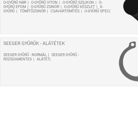
O-GYŰRŰ NBR
O-GYŰRŰ VITON
O-GYŰRŰ SZILIKON
O-
GYŰRŰ EPDM
O-GYŰRŰ ZSINÓR
O-GYŰRŰ KÉSZLET
X-
GYŰRŰ
TÖMÍTŐZSINÓR
CSAVARTÖMÍTÉS
O-GYŰRŰ SPEC
SEEGER GYŰRŰK - ALÁTÉTEK
SEEGER GYŰRŰ - NORMÁL
SEEGER GYŰRŰ -
ROZSDAMENTES
ALÁTÉT