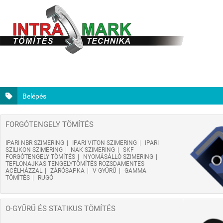
Belépés
FORGÓTENGELY TÖMÍTÉS
IPARI NBR SZIMERING
IPARI VITON SZIMERING
IPARI
SZILIKON SZIMERING
NAK SZIMERING
SKF
FORGÓTENGELY TÖMÍTÉS
NYOMÁSÁLLÓ SZIMERING
TEFLONAJKAS TENGELYTÖMÍTÉS ROZSDAMENTES
ACÉLHÁZZAL
ZÁRÓSAPKA
V-GYŰRŰ
GAMMA
TÖMÍTÉS
RUGÓ
O-GYŰRŰ ÉS STATIKUS TÖMÍTÉS