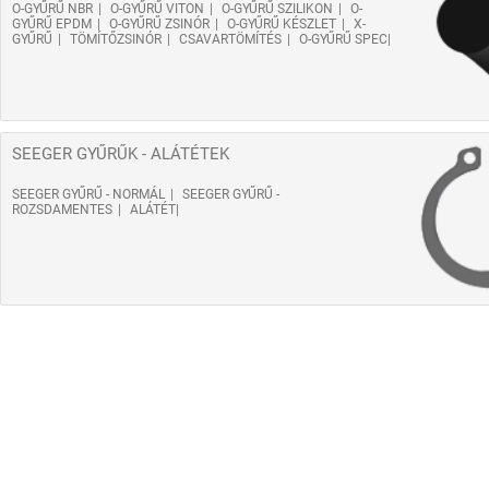
O-GYŰRŰ NBR
O-GYŰRŰ VITON
O-GYŰRŰ SZILIKON
O-
GYŰRŰ EPDM
O-GYŰRŰ ZSINÓR
O-GYŰRŰ KÉSZLET
X-
GYŰRŰ
TÖMÍTŐZSINÓR
CSAVARTÖMÍTÉS
O-GYŰRŰ SPEC
SEEGER GYŰRŰK - ALÁTÉTEK
SEEGER GYŰRŰ - NORMÁL
SEEGER GYŰRŰ -
ROZSDAMENTES
ALÁTÉT