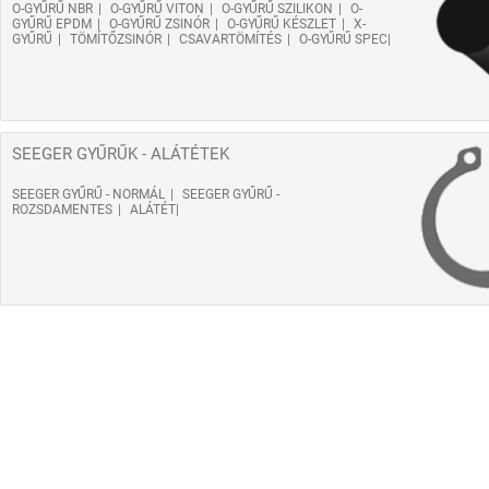
O-GYŰRŰ NBR
O-GYŰRŰ VITON
O-GYŰRŰ SZILIKON
O-
GYŰRŰ EPDM
O-GYŰRŰ ZSINÓR
O-GYŰRŰ KÉSZLET
X-
GYŰRŰ
TÖMÍTŐZSINÓR
CSAVARTÖMÍTÉS
O-GYŰRŰ SPEC
SEEGER GYŰRŰK - ALÁTÉTEK
SEEGER GYŰRŰ - NORMÁL
SEEGER GYŰRŰ -
ROZSDAMENTES
ALÁTÉT