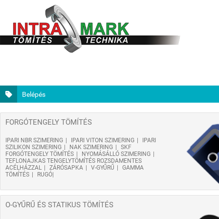
Belépés
FORGÓTENGELY TÖMÍTÉS
IPARI NBR SZIMERING
IPARI VITON SZIMERING
IPARI
SZILIKON SZIMERING
NAK SZIMERING
SKF
FORGÓTENGELY TÖMÍTÉS
NYOMÁSÁLLÓ SZIMERING
TEFLONAJKAS TENGELYTÖMÍTÉS ROZSDAMENTES
ACÉLHÁZZAL
ZÁRÓSAPKA
V-GYŰRŰ
GAMMA
TÖMÍTÉS
RUGÓ
O-GYŰRŰ ÉS STATIKUS TÖMÍTÉS