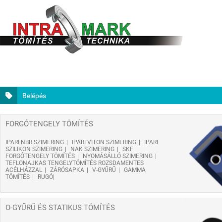
Belépés
FORGÓTENGELY TÖMÍTÉS
IPARI NBR SZIMERING
IPARI VITON SZIMERING
IPARI
SZILIKON SZIMERING
NAK SZIMERING
SKF
FORGÓTENGELY TÖMÍTÉS
NYOMÁSÁLLÓ SZIMERING
TEFLONAJKAS TENGELYTÖMÍTÉS ROZSDAMENTES
ACÉLHÁZZAL
ZÁRÓSAPKA
V-GYŰRŰ
GAMMA
TÖMÍTÉS
RUGÓ
O-GYŰRŰ ÉS STATIKUS TÖMÍTÉS