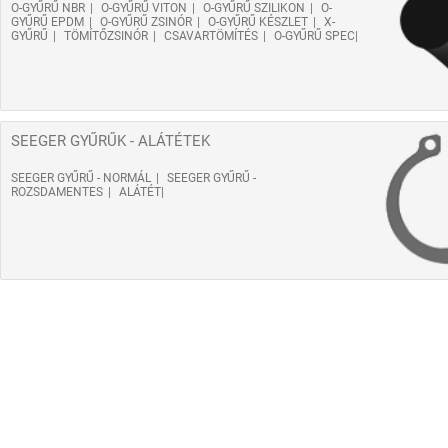
O-GYŰRŰ NBR
O-GYŰRŰ VITON
O-GYŰRŰ SZILIKON
O-
GYŰRŰ EPDM
O-GYŰRŰ ZSINÓR
O-GYŰRŰ KÉSZLET
X-
GYŰRŰ
TÖMÍTŐZSINÓR
CSAVARTÖMÍTÉS
O-GYŰRŰ SPEC
SEEGER GYŰRŰK - ALÁTÉTEK
SEEGER GYŰRŰ - NORMÁL
SEEGER GYŰRŰ -
ROZSDAMENTES
ALÁTÉT