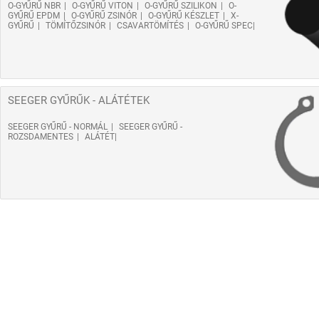
O-GYŰRŰ NBR
O-GYŰRŰ VITON
O-GYŰRŰ SZILIKON
O-
GYŰRŰ EPDM
O-GYŰRŰ ZSINÓR
O-GYŰRŰ KÉSZLET
X-
GYŰRŰ
TÖMÍTŐZSINÓR
CSAVARTÖMÍTÉS
O-GYŰRŰ SPEC
SEEGER GYŰRŰK - ALÁTÉTEK
SEEGER GYŰRŰ - NORMÁL
SEEGER GYŰRŰ -
ROZSDAMENTES
ALÁTÉT