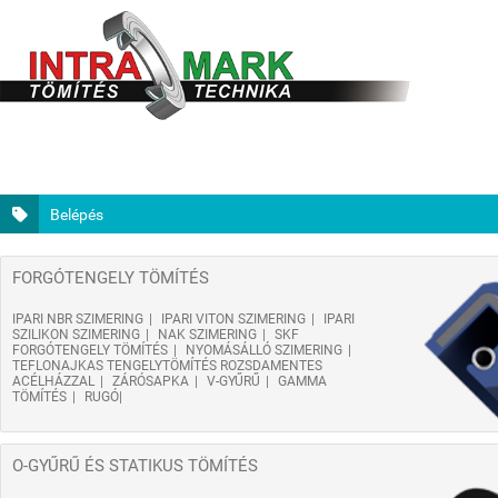
Belépés
FORGÓTENGELY TÖMÍTÉS
IPARI NBR SZIMERING
IPARI VITON SZIMERING
IPARI
SZILIKON SZIMERING
NAK SZIMERING
SKF
FORGÓTENGELY TÖMÍTÉS
NYOMÁSÁLLÓ SZIMERING
TEFLONAJKAS TENGELYTÖMÍTÉS ROZSDAMENTES
ACÉLHÁZZAL
ZÁRÓSAPKA
V-GYŰRŰ
GAMMA
TÖMÍTÉS
RUGÓ
O-GYŰRŰ ÉS STATIKUS TÖMÍTÉS