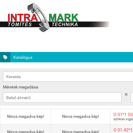
Katalógus
Méretek megadása
O 01*1 SI
Nincs megadva kép!
Nincs megadva kép!
szilikon o-gy
O 01.42*1
Nincs megadva kép!
Nincs megadva kép!